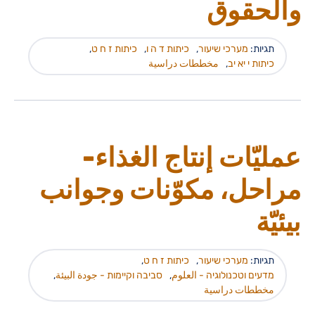
والحقوق
תגיות:
מערכי שיעור
,
כיתות ד ה ו
,
כיתות ז ח ט
,
כיתות י יא יב
,
مخططات دراسية
عمليّات إنتاج الغذاء-
مراحل، مكوّنات وجوانب
بيئيّة
תגיות:
מערכי שיעור
,
כיתות ז ח ט
,
מדעים וטכנולוגיה - العلوم
,
סביבה וקיימות - جودة البيئة
,
مخططات دراسية