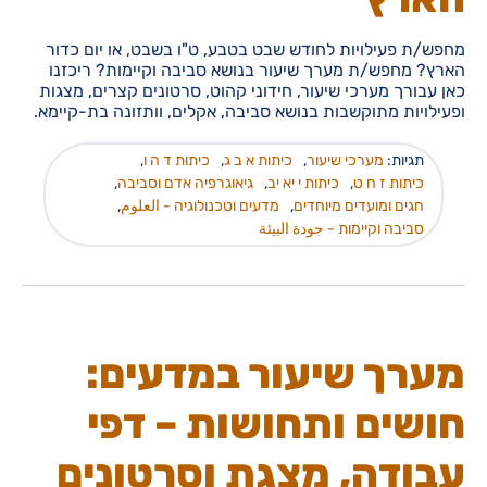
מחפש/ת פעילויות לחודש שבט בטבע, ט"ו בשבט, או יום כדור
הארץ? מחפש/ת מערך שיעור בנושא סביבה וקיימות? ריכזנו
כאן עבורך מערכי שיעור, חידוני קהוט, סרטונים קצרים, מצגות
ופעילויות מתוקשבות בנושא סביבה, אקלים, וותזונה בת-קיימא.
תגיות:
מערכי שיעור
,
כיתות א ב ג
,
כיתות ד ה ו
,
כיתות ז ח ט
,
כיתות י יא יב
,
גיאוגרפיה אדם וסביבה
,
חגים ומועדים מיוחדים
,
מדעים וטכנולוגיה - العلوم
,
סביבה וקיימות - جودة البيئة
מערך שיעור במדעים:
חושים ותחושות – דפי
עבודה, מצגת וסרטונים