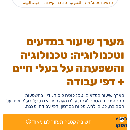
מדעים וטכנולוגיה - العلوم
,
סביבה וקיימות - جودة البيئة
מערך שיעור במדעים
וטכנולוגיה: טכנולוגיה
והשפעתה על בעלי חיים
+ דפי עבודה
מערך שיעור במדעים וטכנולוגיה ליסודי. דיון בהשפעות
ההתפתחות הטכנולוגית, עולם מעשה ידי אדם, על בעלי חיים ועל
הסביבה, לטוב ולרע. מלווה בסרטון, דפי עבודה ומצגת.
לסגירת
תגיות:
מערכי שיעור
,
כיתות ד ה ו
,
דפי עבודה
,
תשובה קטנה תעזור לנו מאוד 🙂
הסקר
הרצאה ומצגת
,
מערך מומלץ
,
45 -60
,
חוק ומשפט
,