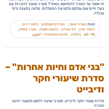
זה אומר על הצורך להתחשב באחר? מערך שיעור להכרות עם
בעלי חיים ועם עולמם ולמניעת התעללות. מלווה במצגת ודפי
עבודה.
תגיות:
מערכי שיעור
,
מערכים מומלצים
,
כיתות ז ח ט
,
כיתות י יא יב
,
דפי עבודה
,
הרצאה ומצגת
,
מערך מומלץ
,
45 -60
,
ביולוגיה
,
מדעים וטכנולוגיה - العلوم
"בני אדם וחיות אחרות" –
סדרת שיעורי חקר
ודיבייט
סדרת שעורי חקר ודיבייט, מערכי שיעור ללשון ולשעורי חינוך
וחברה