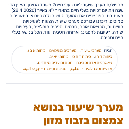
מחפש/ת מערך שיעור ליום בעלי חיים? משרד החינוך מציין מדי
שנה את יום זכויות בעלי חיים בתאריך י”א באייר (28.4.2026).
מאות בתי ספר יציינו את המועד החשוב הזה ביום או בתאריכים
סמוכים. ריכזנו עבורכם מערכי שיעור, הצעות לפעילויות
חווייתיות, הרצאות אורח, סרטים וספרים מומלצים, פעילויות
יצירה, רעיונות להפנינג וארוחה חגיגית ועוד, הכל בנושא בעלי
חיים וסביבה.
תגיות:
מערכי שיעור
,
מערכים מומלצים
,
כיתות א ב ג
,
כיתות ד ה ו
,
כיתות ז ח ט
,
כיתות י יא יב
,
גיאוגרפיה אדם וסביבה
,
חגים ומועדים מיוחדים
,
מדעים וטכנולוגיה - العلوم
,
סביבה וקיימות - جودة البيئة
מערך שיעור בנושא
צמצום בזבוז מזון