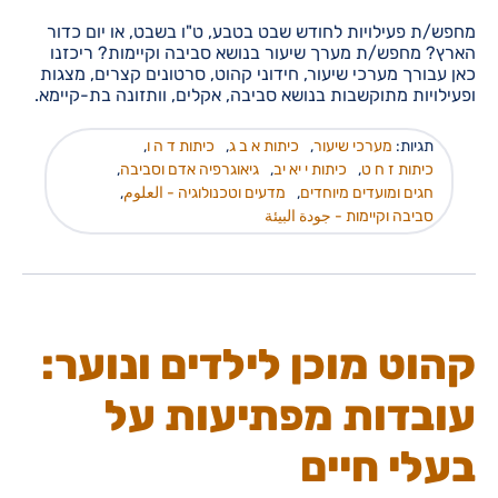
מחפש/ת פעילויות לחודש שבט בטבע, ט"ו בשבט, או יום כדור
הארץ? מחפש/ת מערך שיעור בנושא סביבה וקיימות? ריכזנו
כאן עבורך מערכי שיעור, חידוני קהוט, סרטונים קצרים, מצגות
ופעילויות מתוקשבות בנושא סביבה, אקלים, וותזונה בת-קיימא.
תגיות:
מערכי שיעור
,
כיתות א ב ג
,
כיתות ד ה ו
,
כיתות ז ח ט
,
כיתות י יא יב
,
גיאוגרפיה אדם וסביבה
,
חגים ומועדים מיוחדים
,
מדעים וטכנולוגיה - العلوم
,
סביבה וקיימות - جودة البيئة
קהוט מוכן לילדים ונוער:
עובדות מפתיעות על
בעלי חיים