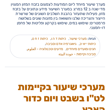
מערך שיעור מיוחד ליום המודעות לצמצום בזבוז המזון המצוין
מדי שנה ב 12 במרץ. במערך השיעור מידע ונתונים על בזבוז
מזון, פעילות שתעזור בהבנת השלבים השונים של שרשרת
הייצור והצריכה שלנו והשוואה בין מזונות שונים בשלושה
פרמטרים: שימוש במים, שימוש בקרקע ופליטות של פחמן
דו-חמצני.
תגיות:
מערכי שיעור
,
כיתות ד ה ו
,
כיתות ז ח ט
,
כיתות י יא יב
,
גיאוגרפיה אדם וסביבה
,
חגים ומועדים מיוחדים
,
מדעים וטכנולוגיה - العلوم
,
סביבה וקיימות - جودة البيئة
מערכי שיעור בקיימות
לט"ו בשבט ויום כדור
הארץ