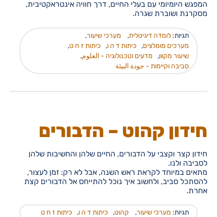
המפגש היומיומי עם בעלי החיים, דרך חוויה אינטראקטיבית,
מסקרנת ושוברת שגרה.
תגיות:
לומדה דיגיטלית
,
מערכי שיעור
,
מערכים מומלצים
,
כיתות ד ה ו
,
כיתות ז ח ט
,
שיעור מקוון
,
מדעים וטכנולוגיה - العلوم
,
סביבה וקיימות - جودة البيئة
חידון קהוט – הדבורים
חידון קצר וקצבי על הדבורים, החיים שלהן והחשיבות שלהן
לסביבה ולנו.
מתאים במיוחד לקראת ראש השנה, אבל לא רק: זמן לעצור,
להסתכל סביב, ולחשוב איך נוכל להתייחס אל הדבורים קצת
אחרת.
תגיות:
מערכי שיעור
,
קהוט
,
כיתות ד ה ו
,
כיתות ז ח ט