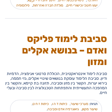
חיות בר
,
ניסויים בבעלי חיים
,
חינוך וחברה - تربية
,
יעוץ חינוכי וכישורי חיים
,
מולדת חברה ואזרחות
,
פילוסופיה
סביבת לימוד פליקס
ואדם – בנושא אקלים
ומזון
סביבת לימוד אינטראקטיבית, הכוללת סרטוני אנימציה, הדמיות
ודיון. סביבת הלימוד עוסקת בנושאים שינויי אקלים, גזי חממה,
בירוא יערות, הקשר בין מזון וסביבה, תזונה בת קיימא, והקשר בין
המהפכה התעשייתית והתפתחות הטכנולוגיה לבין סביבה ובעלי
חיים.
תגיות:
מערכי שיעור
,
כיתות ד ה ו
,
כיתות ז ח ט
,
שיעור מקוון
,
גיאוגרפיה אדם וסביבה
,