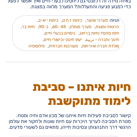
באיזה מידה זה רלוונטי גם ליחסינו לבעלי חיים ואיך אפשר לפעול
כדי למנוע פגיעה והתעללות? המערך מלווה במצגת.
תגיות:
מערכי שיעור
,
כיתות ז ח ט
,
כיתות י יא יב
,
הרצאה ומצגת
,
מערך מומלץ
,
45 -60
,
כ-90
,
חיות בר
,
חיות מחמד וחיות ברחוב
,
ניסויים בבעלי חיים
,
חינוך וחברה - تربية
,
יעוץ חינוכי וכישורי חיים
,
מולדת חברה ואזרחות
,
מעורבות חברתית
,
פילוסופיה
חיות איתנו – סביבת
לימוד מתוקשבת
קישור לסביבת פעילות חיות איתנו של מכון אדם וחיה ומטח.
מטרת הסביבה לערוך היכרות עם חיות שונות ולחקור את עולמן
הרגשי דרך התנהגותן ונסיבות חייהן. מתאים גם לשעורי מדעים.