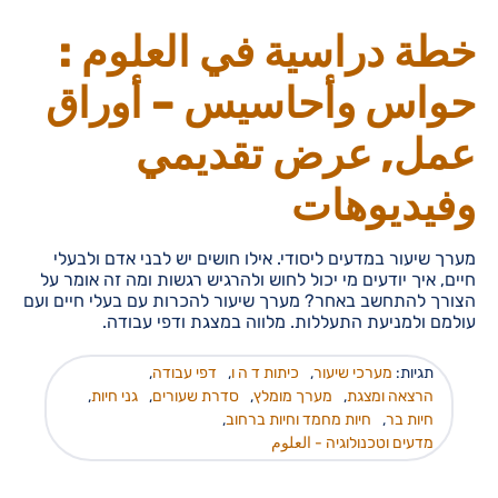
خطة دراسية في العلوم :
حواس وأحاسيس – أوراق
عمل, عرض تقديمي
وفيديوهات
מערך שיעור במדעים ליסודי. אילו חושים יש לבני אדם ולבעלי
חיים, איך יודעים מי יכול לחוש ולהרגיש רגשות ומה זה אומר על
הצורך להתחשב באחר? מערך שיעור להכרות עם בעלי חיים ועם
עולמם ולמניעת התעללות. מלווה במצגת ודפי עבודה.
תגיות:
מערכי שיעור
,
כיתות ד ה ו
,
דפי עבודה
,
הרצאה ומצגת
,
מערך מומלץ
,
סדרת שעורים
,
גני חיות
,
חיות בר
,
חיות מחמד וחיות ברחוב
,
מדעים וטכנולוגיה - العلوم