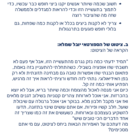
חשוב שכמה שיותר אנשים יקנו ביצי חופש כבר עכשיו, כדי
לתמוך בתעשייה הזו וכדי להראות למגדלים ולממשלה
שזה מה שהציבור רוצה
צריך לא לקנות ביצים בכלל או לקנות כמה שפחות, גם
בלולי חופש פוגעים בתרנגולות
ב. ציטוט של הספורטאי יובל שמלא:
הקראה של הציטוט:
"תמיד ידעתי כמה נזק נגרם מהתעשייה הזו, אבל אף פעם לא
חשבתי שזו אופציה בשבילי. כשהתחלתי להתעניין בזה באמת,
פתאום הבנתי שזו אפשרות טובה גם מבחינה תזונתית ולא רק
בפן האידיאולוגי. נתתי לזה חודש ורציתי לראות איך זה מרגיש,
הפתיע אותי כמה זה קל.
כיום אני מנסה לאכול מהצומח וכמה שיותר בריא, אבל לא יוצא
בהכרזות. אני אוכל לארוחת צהרים קטניות בשילוב דגנים מלאים
ואז אני מקבל חלבון מלא. בבוקר אני אוכל גרנולה עם שיבולת
שועל, חלב קשיו ופירות. אם אתם עושים שינוי בתזונה, תדעו
להשקיע בעצמכם ובארוחות. כשעושים את זה כמו שצריך זה
אחד הדברים הכי טובים שיש"
מה דעתכם על האמירות הבאות ביחס לציטוט, עם מי אתם
מסכימים?