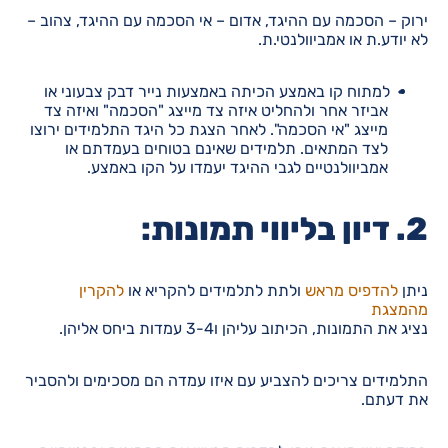
ירוק – הסכמה עם ההיגד, אדום – אי הסכמה עם ההיגד, צהוב –
לא יודע.ת או אמביוולנטי.ת.
למתוח קו באמצע הכיתה באמצעות נייר דבק צבעוני או
אביזר אחר ולהחליט איזה צד מייצג "הסכמה" ואיזה צד
מייצג "אי הסכמה". לאחר הצגת כל היגד התלמידים ירוצו
לצד המתאים. תלמידים שאינם בטוחים בעמדתם או
אמביוולנטיים לגבי ההיגד יעמדו על הקו באמצע.
2.
דיון בליווי תמונות:
ניתן
להדפיס מראש
ולתת לתלמידים להקריא או
להקרין
מהמצגת
נציג את התמונות, הכיתוב עליהן ו3-4 עמדות ביחס אליהן.
התלמידים צריכים להצביע עם איזו עמדה הם מסכימים ולהסביר
את דעתם.