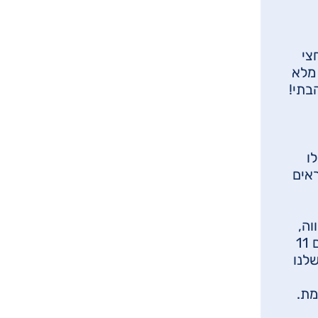
צי
מלא
בתי!
ו
ראים
וה,
מקרקרים, וביחד גם הקמנו משפחה עם 11
לנו
מת.