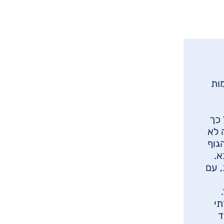
ות
 כך
 לא
גוף
א.
, עם
תי
ד