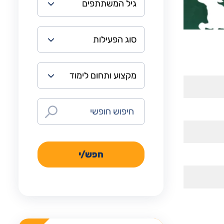
חפש/י