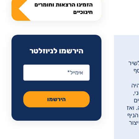
הזמינו הרצאות וחומרים
חינוכיים
הירשמו לניוזלטר
לשיר
אימייל
*
ף
יה
י,
הירשמו
ם
 ואז
הניף
צור