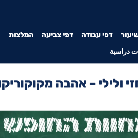
יעור
דפי עבודה
דפי צביעה
המלצות
מ
 دراسية
י ולילי – אהבה מקוקוריקו