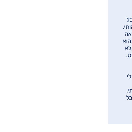
ל
תי.
אה
הוא
לא
ט.
לי
י.
בל