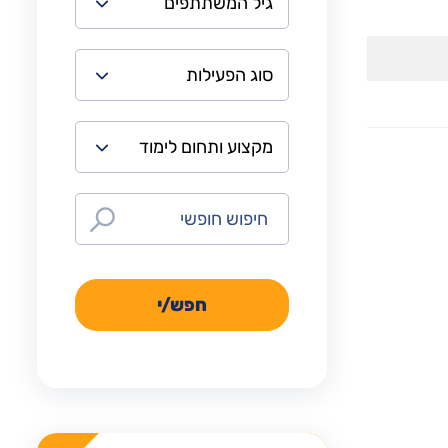
חפש/י