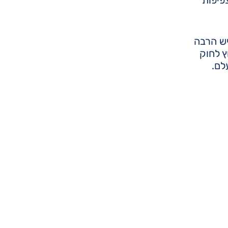
יש הרבה
ץ לחוק
לם.