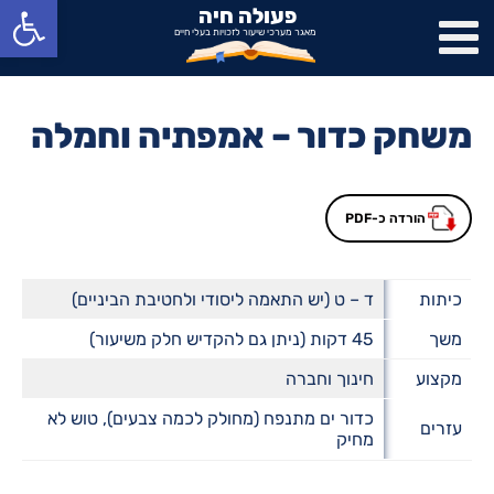
פתח סרגל נגישות
פעולה חיה
מאגר מערכי שיעור לזכויות בעלי חיים
משחק כדור – אמפתיה וחמלה
הורדה כ-PDF
כיתות
ד – ט (יש התאמה ליסודי ולחטיבת הביניים)
משך
45 דקות (ניתן גם להקדיש חלק משיעור)
מקצוע
חינוך וחברה
כדור ים מתנפח (מחולק לכמה צבעים), טוש לא
עזרים
מחיק