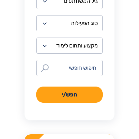
חפש/י