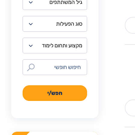
חפש/י