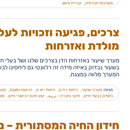
מעורבות חברתית
,
עברית ולשון
צרכים, פגיעה וזכויות לעל
מולדת ואזרחות
מערך שיעור באזרחות הדן בצרכים שלנו ושל בעלי חי
בשעור נבדוק באיזה מידה זה רלוונטי גם ליחסינו לב
המערך מלווה במצגת.
תגיות:
מערכי שיעור
,
כיתות ז ח ט
,
כיתות י יא יב
,
הרצאה ומצגת
,
מער
ניסויים בבעלי חיים
,
חינוך וחברה - تربية
,
יעוץ חינוכי וכישורי חיים
,
מול
חידון החיה המסתורית – מג