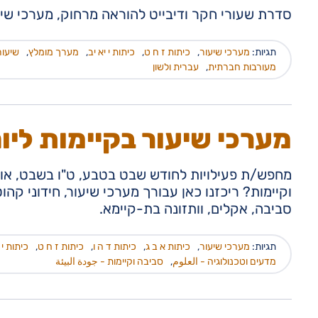
סדרת שעורי חקר ודיבייט להוראה מרחוק, מערכי שיעו
תגיות:
מערכי שיעור
,
כיתות ז ח ט
,
כיתות י יא יב
,
מערך מומלץ
,
שיעור
מעורבות חברתית
,
עברית ולשון
מערכי שיעור בקיימות ליו
מחפש/ת פעילויות לחודש שבט בטבע, ט"ו בשבט, או
וקיימות? ריכזנו כאן עבורך מערכי שיעור, חידוני קה
סביבה, אקלים, וותזונה בת-קיימא.
תגיות:
מערכי שיעור
,
כיתות א ב ג
,
כיתות ד ה ו
,
כיתות ז ח ט
,
כיתות י 
מדעים וטכנולוגיה - العلوم
,
סביבה וקיימות - جودة البيئة