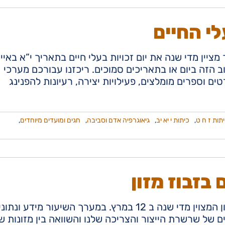
לי החיים
יין מדי שנה את יום זכויות בעלי חיים בתאריך י”א באיי
ד החשוב הזה ביום או בתאריכים סמוכים. ריכזנו עבורכם מערכי
טים וספרים מומלצים, פעילויות יצירה, רעיונות להפנינג
תות ז ח ט
,
כיתות י יא יב
,
גיאוגרפיה אדם וסביבה
,
חגים ומועדים מיוחדים
,
בזבוז מזון
מערך שיעור מיוחד ליום המודעות לצמצום בזבוז המזון המצוין מדי שנה ב 12 במרץ. במערך השיעור מידע ונ
ם של שרשרת הייצור והצריכה שלנו והשוואה בין מזונות שו