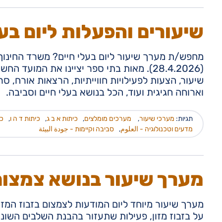
שיעורים והפעלות ליום בע
מחפש/ת מערך שיעור ליום בעלי חיים? משרד החינוך מצ
(28.4.2026). מאות בתי ספר יציינו את המוע
שיעור, הצעות לפעילויות חווייתיות, הרצאות אורח, סר
וארוחה חגיגית ועוד, הכל בנושא בעלי חיים וסביבה.
תגיות:
מערכי שיעור
,
מערכים מומלצים
,
כיתות א ב ג
,
כיתות ד ה ו
,
כי
מדעים וטכנולוגיה - العلوم
,
סביבה וקיימות - جودة البيئة
מערך שיעור בנושא צמצום 
על בזבוז מזון, פעילות שתעזור בהבנת השלבים השוני