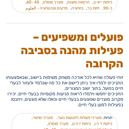
כיתות י יא יב
,
הרצאה ומצגת
,
מערך מומלץ
,
45 -60
,
כ-90
,
חיות בר
,
ביולוגיה
,
מדעים וטכנולוגיה - العلوم
פועלים ומשפיעים –
פעילות מהנה בסביבה
הקרובה
זוהי פעולה שהיא לכל אורכה משחק משימות ביישוב, שבאמצעותו
החניכים ילמדו איך ניתן ליישם את כל מה שנלמד ולעזור לבעלי
חיים בפועל, בתוך ישוב המגורים.
החניכים יחפשו וילמדו לראות פגיעות מקומיות בבעלי חיים, יכירו
מקרוב מוצרים שפוגעים בבעלי חיים וכאלו שלא פוגעים, ויתנסו
בפעילות למען בעלי חיים.
תגיות:
מערכי פעולות לתנועות נוער
,
מערכי שיעור
,
כיתות ד ה ו
,
כיתות ז ח ט
,
מערך מומלץ
,