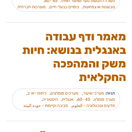
פעולה לתנועות נוער ושיעור חוויתי
,
45 -60
,
טבעונות או צמחונות
,
ניסויים בבעלי חיים
,
מעורבות חברתית
מאמר ודף עבודה
באנגלית בנושא: חיות
משק והמהפכה
החקלאית
תגיות:
מערכי שיעור
,
מערכים מומלצים
,
כיתות י יא יב
,
מערך מומלץ
,
45 -60
,
אנגלית
,
היסטוריה
,
מדעים וטכנולוגיה - العلوم
,
סביבה וקיימות - جودة البيئة