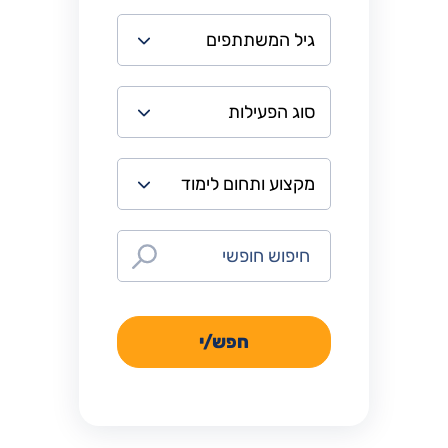
חפש/י