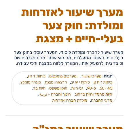
מערך שיעור לאזרחות
ומולדת: חוק צער
בעלי-חיים + מצגת
מערך שיעור לחברה ומולדת ליסודי. המערך עוסק בחוק צער
בעלי חיים האוסר התעללות, מה הוא אומר, מה המגבלות שלו
וכיצד ניתן להפעיל אותו. המערך מלווה במצגת ודפי עבודה.
תגיות:
מערכי שיעור
,
מערכים מומלצים
,
כיתות ד ה ו
,
כיתות ז ח ט
,
כיתות י יא יב
,
הרצאה ומצגת
,
מערך מומלץ
,
45 -60
,
כ-90
,
גני חיות
,
חוק ומשפט
,
חיות בר
,
חיות מחמד וחיות ברחוב
,
חינוך וחברה - تربية
,
מדעי החברה
,
מולדת חברה ואזרחות