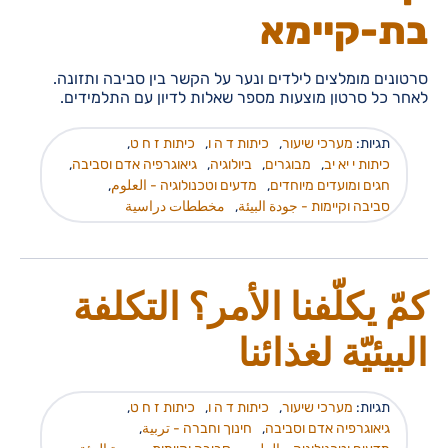
בת-קיימא
סרטונים מומלצים לילדים ונער על הקשר בין סביבה ותזונה.
לאחר כל סרטון מוצעות מספר שאלות לדיון עם התלמידים.
תגיות:
מערכי שיעור
,
כיתות ד ה ו
,
כיתות ז ח ט
,
כיתות י יא יב
,
מבוגרים
,
ביולוגיה
,
גיאוגרפיה אדם וסביבה
,
חגים ומועדים מיוחדים
,
מדעים וטכנולוגיה - العلوم
,
סביבה וקיימות - جودة البيئة
,
مخططات دراسية
كمّ يكلّفنا الأمر؟ التكلفة
البيئيّة لغذائنا
תגיות:
מערכי שיעור
,
כיתות ד ה ו
,
כיתות ז ח ט
,
גיאוגרפיה אדם וסביבה
,
חינוך וחברה - تربية
,