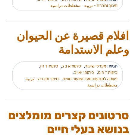
חינוך וחברה - تربية
,
مخططات دراسية
افلام قصيرة عن الحيوان
وعلم الاستدامة
תגיות:
מערכי שיעור
,
כיתות א ב ג
,
כיתות ד ה ו
,
כיתות ז ח ט
,
כיתות י יא יב
,
פעולה לתנועות נוער ושיעור חוויתי
,
חינוך וחברה - تربية
,
مخططات دراسية
סרטונים קצרים מומלצים
בנושא בעלי חיים