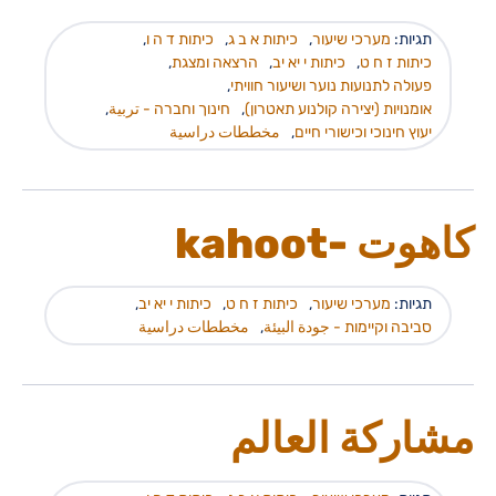
תגיות:
מערכי שיעור
,
כיתות א ב ג
,
כיתות ד ה ו
,
כיתות ז ח ט
,
כיתות י יא יב
,
הרצאה ומצגת
,
פעולה לתנועות נוער ושיעור חוויתי
,
אומנויות (יצירה קולנוע תאטרון)
,
חינוך וחברה - تربية
,
יעוץ חינוכי וכישורי חיים
,
مخططات دراسية
كاهوت -kahoot
תגיות:
מערכי שיעור
,
כיתות ז ח ט
,
כיתות י יא יב
,
סביבה וקיימות - جودة البيئة
,
مخططات دراسية
مشاركة العالم