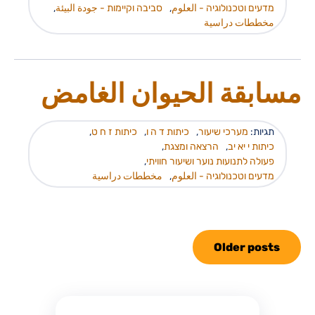
מדעים וטכנולוגיה - العلوم
,
סביבה וקיימות - جودة البيئة
,
مخططات دراسية
مسابقة الحيوان الغامض
תגיות:
מערכי שיעור
,
כיתות ד ה ו
,
כיתות ז ח ט
,
כיתות י יא יב
,
הרצאה ומצגת
,
פעולה לתנועות נוער ושיעור חוויתי
,
מדעים וטכנולוגיה - العلوم
,
مخططات دراسية
Older posts