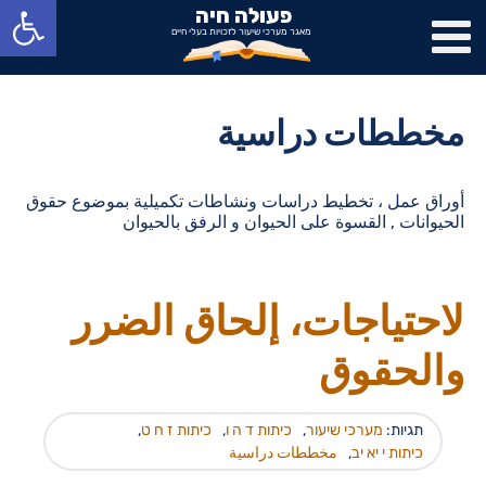
פתח סרגל נגישות
פעולה חיה
מאגר מערכי שיעור לזכויות בעלי חיים
مخططات دراسية
أوراق عمل ، تخطيط دراسات ونشاطات تكميلية بموضوع حقوق
الحيوانات , القسوة على الحيوان و الرفق بالحيوان
لاحتياجات، إلحاق الضرر
والحقوق
תגיות:
מערכי שיעור
,
כיתות ד ה ו
,
כיתות ז ח ט
,
כיתות י יא יב
,
مخططات دراسية