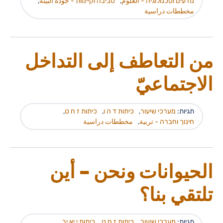
מדעים וטכנולוגיה - العلوم
,
סביבה וקיימות - جودة البيئة
,
مخططات دراسية
من التعاطف إلى التداخل
الاجتماعيّ
תגיות:
מערכי שיעור
,
כיתות ד ה ו
,
כיתות ז ח ט
,
חינוך וחברה - تربية
,
مخططات دراسية
الحيوانات ونحن – أين
تلتقي بنا؟
תגיות:
מערכי שיעור
,
כיתות ז ח ט
,
כיתות י יא יב
,