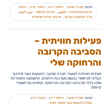
תגיות:
מערכי שיעור
,
כיתות ז ח ט
,
כיתות י יא יב
,
יהדות
,
מדעים וטכנולוגיה - العلوم
,
סביבה וקיימות - جودة البيئة
,
תנ"ך ומחשבת ישראל
,
תרבות יהודית ישראלית
פעילות חוויתית –
הסביבה הקרובה
והרחוקה שלי
פעילות חוויתית לשעורי חברה ומחנך, לתנועות נוער ולחינוך
הבלתי פורמאלי בנושא מערכות היחסים, ההשפעה והאחריות
שלנו כלפי סביבתנו הקרובה והרחוקה. מתאים גם לשעורי
קיימות.
תגיות:
מערכי שיעור
,
כיתות ד ה ו
,
כיתות ז ח ט
,
פעולה לתנועות נוער ושיעור חוויתי
,