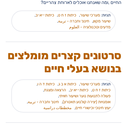
החיים ,ומה שאנחנו אוכלים לארוחת צהריים?
תגיות:
מערכי שיעור
,
כיתות ז ח ט
,
כיתות י יא יב
,
שיעור מקוון
,
חינוך וחברה - تربية
,
מדעים וטכנולוגיה - العلوم
סרטונים קצרים מומלצים
בנושא בעלי חיים
תגיות:
מערכי שיעור
,
כיתות א ב ג
,
כיתות ד ה ו
,
כיתות ז ח ט
,
כיתות י יא יב
,
הרצאה ומצגת
,
פעולה לתנועות נוער ושיעור חוויתי
,
אומנויות (יצירה קולנוע תאטרון)
,
חינוך וחברה - تربية
,
יעוץ חינוכי וכישורי חיים
,
مخططات دراسية