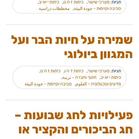
תגיות:
מערכי שיעור
,
כיתות ז ח ט
,
כיתות י יא יב
,
סביבה וקיימות - جودة البيئة
,
مخططات دراسية
שמירה על חיות הבר ועל
המגוון ביולוגי
תגיות:
מערכי שיעור
,
כיתות ד ה ו
,
כיתות ז ח ט
,
כיתות י יא יב
,
חינוך וחברה - تربية
,
מדעים וטכנולוגיה - العلوم
,
סביבה וקיימות - جودة البيئة
פעילויות לחג שבועות –
חג הביכורים והקציר או