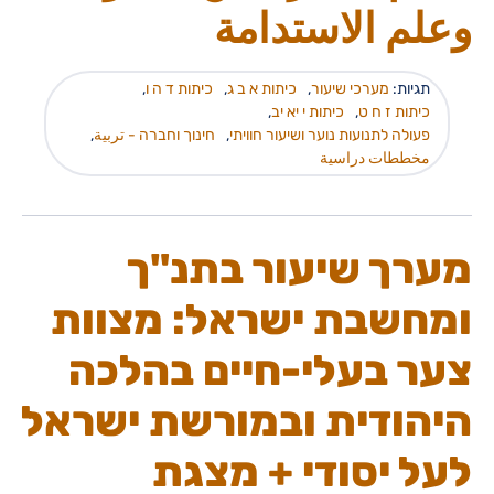
وعلم الاستدامة
תגיות:
מערכי שיעור
,
כיתות א ב ג
,
כיתות ד ה ו
,
כיתות ז ח ט
,
כיתות י יא יב
,
פעולה לתנועות נוער ושיעור חוויתי
,
חינוך וחברה - تربية
,
مخططات دراسية
מערך שיעור בתנ"ך
ומחשבת ישראל: מצוות
צער בעלי-חיים בהלכה
היהודית ובמורשת ישראל
לעל יסודי + מצגת