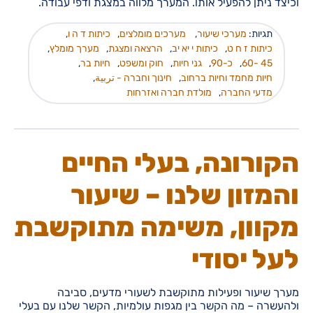
וכיצד ניתן להפעיל אותו. המערך מלווה במצגת ודפי עבודה.
תגיות:
מערכי שיעור
,
מערכים מומלצים
,
כיתות ד ה ו
,
כיתות ז ח ט
,
כיתות י יא יב
,
הרצאה ומצגת
,
מערך מומלץ
,
45 -60
,
כ-90
,
גני חיות
,
חוק ומשפט
,
חיות בר
,
חיות מחמד וחיות ברחוב
,
חינוך וחברה - تربية
,
מדעי החברה
,
מולדת חברה ואזרחות
הקורונה, בעלי החיים
והמזון שלנו – שיעור
מקוון, משימה מתוקשבת
לעל יסודי
מערך שיעור ופעילות מתוקשבת לשעורי מדעים, סביבה
ולהעשרה – מה הקשר בין מגפות עולמיות, הקשר שלנו עם בעלי