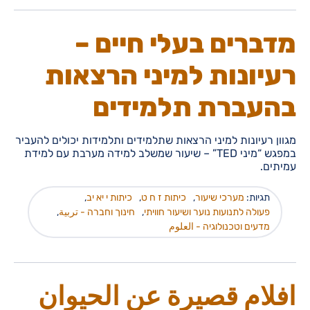
מדברים בעלי חיים –
רעיונות למיני הרצאות
בהעברת תלמידים
מגוון רעיונות למיני הרצאות שתלמידים ותלמידות יכולים להעביר
במפגש “מיני TED” – שיעור שמשלב למידה מערבת עם למידת
עמיתים.
תגיות:
מערכי שיעור
,
כיתות ז ח ט
,
כיתות י יא יב
,
פעולה לתנועות נוער ושיעור חוויתי
,
חינוך וחברה - تربية
,
מדעים וטכנולוגיה - العلوم
افلام قصيرة عن الحيوان