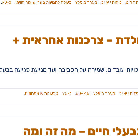
 ז ח ט
,
כיתות י יא יב
,
מערך מומלץ
,
פעולה לתנועות נוער ושיעור חוויתי
,
כ-90
,
לדת – צרכנות אחראית +
ויות עובדים, שמירה על הסביבה ועד מניעת פגיעה בבעלי
יתות י יא יב
,
מערך מומלץ
,
45 -60
,
כ-90
,
טבעונות או צמחונות
,
לי חיים – מה זה ומה