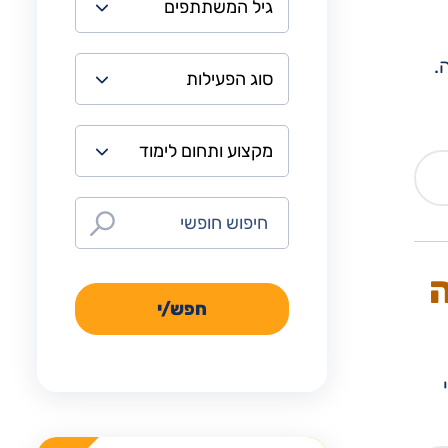
.
ה
חפש/י