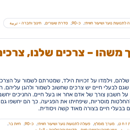
 לתנועות נוער ושיעור חוויתי
,
כ-90
,
סדרת שעורים
,
חינוך וחברה - تربية
 משהו – צרכים שלנו, צרכים
שלהם, וילמדו על זכויות הילד, שמטרתם לשמור על הצרכי
 שגם לבעלי חיים יש צרכים שחשוב לשמור ולהגן עליהם. ה
על חשבון צורך של אדם אחר או בעל חיים. החניכים יחשב
החלטות מוסריות, שיפחיתו את הפגיעה. כך הם יחשפו גם
בבעלי חיים בצורה מאוד קשה ויסודית.
 ז ח ט
,
מערך מומלץ
,
פעולה לתנועות נוער ושיעור חוויתי
,
כ-90
,
חיות בר
,
تربية
,
יעוץ חינוכי וכישורי חיים
,
מדעים וטכנולוגיה - العلوم
,