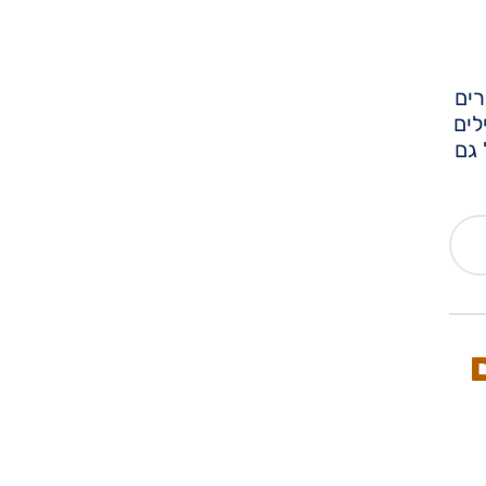
רים
לים
 גם