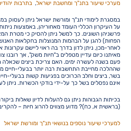
מערכי שיעור בתנ"ך ומחשבת ישראל
,
בתרבות יהודית
במסגרת לימודי תנ"ך ומורשת ישראל ניתן לעסוק במצו
על העיקרון הכללי העומד מאחוריהן, באמצעות ניתוח
פרשניהן השונים. כך למשל ניתן להסיק כי מטרת המצו
הפחות) להגן על הבהמות המנוצלות בחקלאות האנוש
לאחר-מכן, ניתן לדון בדרך בה ראוי ליישם עקרונות 
מאיתנו כיום עדיין מטפלים ב"חיות משק", אך רובנו צו
פעם בשנה לעשרה ימים. האם צריכת ביצים שכאלה מ
שההלכה מחייבת התחשבות רבה יותר בבעלי-חיים מהמק
בשר, ביצים וחלב הכרוכים בפגיעות קשות בבעלי-חיים
אינם נפסלים בשל כך על-ידי בודקי הכשרות. ניתן לע
בכיתות הגבוהות ניתן גם להעלות לדיון שאלות ביקורתיו
(בראשית א, כח)? מדוע מצווים להרוג חיות – להקריב
למערכי שיעור נוספים בנושאי תנ"ך ומורשת ישראל