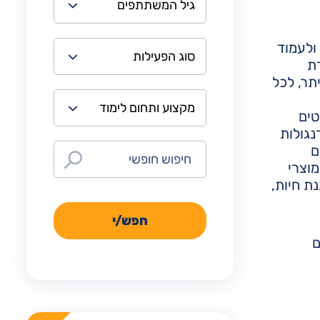
ולעמוד
ת
תר, לכל
טים
נגולות
ם
וצרי
ת חיות,
חפש/י
ם