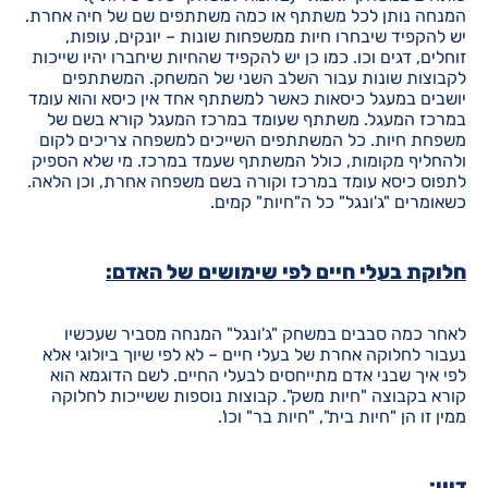
המנחה נותן לכל משתתף או כמה משתתפים שם של חיה אחרת.
יש להקפיד שיבחרו חיות ממשפחות שונות – יונקים, עופות,
זוחלים, דגים וכו. כמו כן יש להקפיד שהחיות שיחברו יהיו שייכות
לקבוצות שונות עבור השלב השני של המשחק. המשתתפים
יושבים במעגל כיסאות כאשר למשתתף אחד אין כיסא והוא עומד
במרכז המעגל. משתתף שעומד במרכז המעגל קורא בשם של
משפחת חיות. כל המשתתפים השייכים למשפחה צריכים לקום
ולהחליף מקומות, כולל המשתתף שעמד במרכז. מי שלא הספיק
לתפוס כיסא עומד במרכז וקורה בשם משפחה אחרת, וכן הלאה.
כשאומרים "ג'ונגל" כל ה"חיות" קמים.
חלוקת בעלי חיים לפי שימושים של האדם:
לאחר כמה סבבים במשחק "ג'ונגל" המנחה מסביר שעכשיו
נעבור לחלוקה אחרת של בעלי חיים – לא לפי שיוך ביולוגי אלא
לפי איך שבני אדם מתייחסים לבעלי החיים. לשם הדוגמא הוא
קורא בקבוצה "חיות משק". קבוצות נוספות ששייכות לחלוקה
ממין זו הן "חיות בית", "חיות בר" וכו'.
דיון: