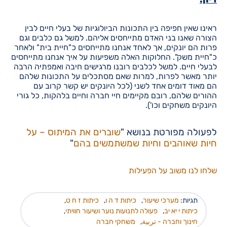
ראינו שאין חפיפה בין התכונות הביולוגיות של בעלי חיים לבין
הצורה שאנו בני האדם מתייחסים אליהם. למשל גם כלבים וגם
פרות הם יונקים, אך לאחד אנחנו מתייחסים כ"חיית בית" ולאחר
כ"חיית משק". החלוקות האלה משפיעות על איך אנחנו מתייחסים
לבעלי חיים. למשל לכלבים רובנו מרגישים חיבה ואמפתיה הרבה
יותר מאשר לפרות, למרות שאם מסתכלים על התכונות שלהם
הם מאוד דומים אחד לשני (לכל היונקים יש קשר קרוב עם
ההורים שלהם, רובם מקיימים חיי חברה וחיים בלהקות, כל גורי
היונקים משחקים וכו').
לפעולה מפורטת בנושא "
שוברים את המיתוס – על
חיות שאוהבים וחיות שמשתמשים בהם
"
שלחו לנו משוב על הפעילות
תגיות:
מערכי שיעור
,
כיתות ד ה ו
,
כיתות ז ח ט
,
כיתות י יא יב
,
פעולה לתנועות נוער ושיעור חוויתי
,
חינוך וחברה - تربية
,
משחקי חברה