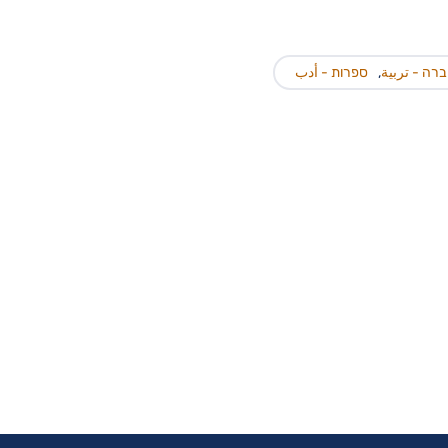
ברה - تربية
,
ספרות - أدب