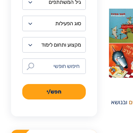
חפש/י
ם
ובנושא