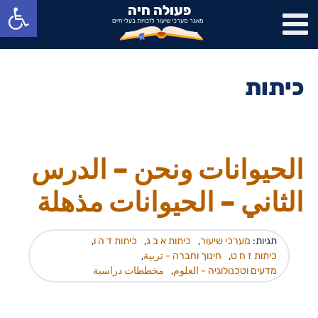
פתח סרגל נגישות
פעולה חיה
מאגר מערכי שיעור לזכויות בעלי חיים
כיתות
الحيوانات ونحن – الدرس
الثاني – الحيوانات مذهلة
תגיות:
מערכי שיעור
,
כיתות א ב ג
,
כיתות ד ה ו
,
כיתות ז ח ט
,
חינוך וחברה - تربية
,
מדעים וטכנולוגיה - العلوم
,
مخططات دراسية