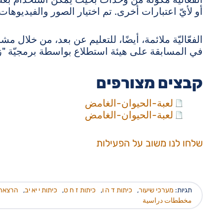
أو لأيّ اعتبارات أخرى. تم اختيار الصور والفيديوها
الفعّاليّة ملائمة، أيضًا، للتعليم عن بعد، من خلال
في المسابقة على هيئة استطلاع بواسطة برمجيّة "ز
קבצים מצורפים
لعبة-الحيوان-الغامض
لعبة-الحيوان-الغامض
שלחו לנו משוב על הפעילות
תגיות:
מערכי שיעור
,
כיתות ד ה ו
,
כיתות ז ח ט
,
כיתות י יא יב
,
הרצאה 
مخططات دراسية