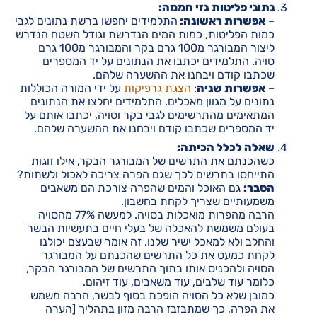
נתוני פליטות גזי חממה:
–
אפשרות ראשונה:
התלמידים יחפשו ברשת נתונים לגבי
כמות הפליטות, כמות המים הנדרשת וגודל השטח הנדרש
ליצור המבורגר מ100 גרם בקר והמבורגר מ100 גרם
סויה. התלמידים יכתבו את הנתונים על יד המספרים
שכתבו קודם ויבחנו את ההשערה שלהם.
–
אפשרות שניה
:
הצגת גרפיקות
על ידי המורה הכוללות
נתונים על מגוון מאכלים. התלמידים יחלצו את הנתונים
המתאימים מהתרשימים לגבי בקר וסויה, יכתבו אותם על
יד המספרים שכתבו קודם ויבחנו את ההשערה שלהם.
שאלה לכלל הכיתה:
כשהכנתם את התרשים של המבורגר הבקר, אילו זוגות
התייחסו בתרשים לכך שגם הפרה צריכה לאכול ולשתות?
הסבר:
גם האוכל והמים שהפרה צורכת הם משאבים
משמעותיים שצריך לקחת בחשבון.
הרבה מהפרות מואכלות בסויה. למעשה 77% מהסויה
בעולם משמשת להאכלה של בעלי חיים בתעשיות הבשר
והחלב ולא למאכל ישיר שלנו. זה אומר שבעצם יכולנו
לקחת כמעט את כל התרשים שהכנתם על המבורגר
הסויה ולהכניס אותו בתוך התרשים של המבורגר הבקר,
כלומר עוד שלבים, עוד משאבים, עוד זיהום.
כמובן שלא כל הסויה הופכת בסוף לבשר, הרבה משמש
את הפרה, כך שמתבזבז הרבה מזון בתהליך [הערה