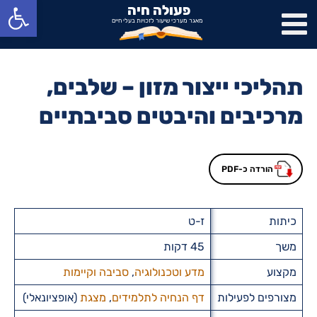
פתח סרגל נגישות
פעולה חיה
מאגר מערכי שיעור לזכויות בעלי חיים
תהליכי ייצור מזון – שלבים,
מרכיבים והיבטים סביבתיים
הורדה כ-PDF
כיתות
ז-ט
משך
45 דקות
מקצוע
מדע וטכנולוגיה
,
סביבה וקיימות
מצורפים לפעילות
דף הנחיה לתלמידים
,
מצגת
(אופציונאלי)