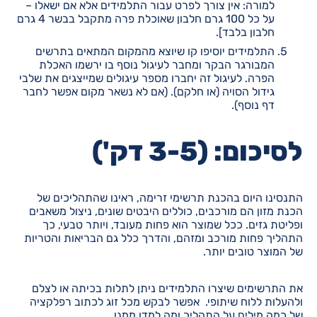
למורה: אין צורך לפרט עבור התלמידים אלא אם ישאלו –
על כל 100 גרם חלבון שאוכלת פרה מתקבל בבשר 4 גרם
חלבון בלבד].
התלמידים יוסיפו קו שיוצא מהמקום המתאים בתרשים
המבורגר הבקר ומחבר לעיגול נוסף בו ירשמו האכלת
הפרה. לעיגול זה יחברו מספר עיגולים שמייצגים את שלבי
גידול הסויה (או חלקם). (אם לא נשאר מקום אפשר לחבר
דף נוסף).
לסיכום: (3-5 דק')
התנסינו היום בהכנת תרשימי זרימה, ראינו שהתהליכים של
הכנת מזון הם מורכבים, כוללים היבטים שונים, ניצול משאבים
ופליטת גזים. ככל שמוצר הוא פחות מעובד, ויותר טבעי, כך
התהליך פחות מורכב ומזהם, והדרך כלל גם הבריאות והטריות
של המוצר טובים יותר.
את התרשימים שיצרו התלמידים ניתן לתלות בכיתה או לצלם
ולהעלות ללוח שיתופי. אפשר לבקש מכל זוג לכתוב רפלקציה
של כמה מילים על התהליך ומה למדו ממנו.