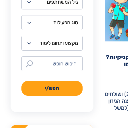
ניקיות?
ו
חפש/י
2016) ושולחים
ה המזון
(למשל