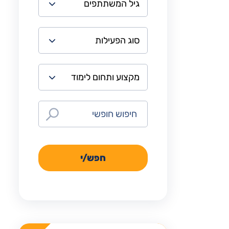
חפש/י