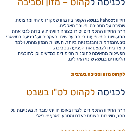
לכניסה ל
קהוט – מזון וסביבה
חידון kahoot בנושא הקשר בין מזון שמקורו מהחי ומהצומח,
שמירה על הסביבה ומשבר האקלים.
דרך החידון התלמידים יכירו בצורה חוויתית עובדות לגבי אחת
התעשיות המשפיעות ביותר על שינוי האקלים ועל פגיעה במשאבי
טבעהמזהמות והבזבזניות ביותר, תעשיית המזון מהחי, וילמדו
כיצד ניתן לצמצם את הפגיעה בסביבה.
הפעילות מתאימה לתוכנית הלימודים במדעים וכן לתוכנית
הלימודים בנושא שינוי האקלים.
לקהוט מזון וסביבה בערבית
לכניסה
לקהוט לט"ו בשבט
דרך החידון התלמידים ילמדו באופן חוויתי עובדות מעניינות על
החג, חשיבות הצומח לאדם והטבע הארץ ישראלי.
לעוד מערכי שיעור בסביבה וקיימות