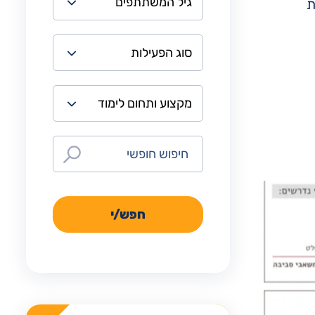
ת
חפש/י