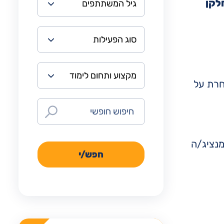
לקן
חרת על
נציג/ה
חפש/י