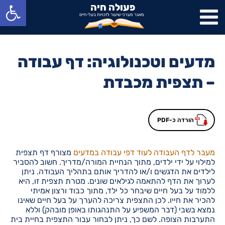
פתח סרגל נגישות
פעולה חיה
מאגר מערכי שיעור לזכויות בעלי חיים
מדעים וטכנולוגיה: דף עבודה
– תצפית מכבדת
הורדה כ-PDF
מעבר לדף העבודה
לעוד דפי עבודה במדעים
מצורף דף תצפית
למילוי על ידי ילדים, מתוך הנחיית המורה/מדריך. חשוב להסביר
לילדים את הדגשים ו/או להדריך אותם בתהליך העבודה. ניתן
לערוך את הדף להתאמה לגילאים שונים. מטרת תצפית זו, היא
ללמוד על בעל חיים שיבחר כל ילד, מתוך כבוד ורצון אמיתי
להכיר את חייו. לכן התצפית צריכה להערך על בעל חיים שאינו
נמצא בשבי (דבר המשפיע על התנהגותו באופן מובהק) וללא
התערבות הצופה. לשם כך, ניתן לבחור עבור התצפית בחיית בית