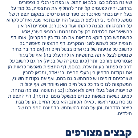
שאינה בכלוב כגון כלב או חתול, או בפרוקי רגליים וציפורים
ברחוב. יהיה לפעמים קל יותר להחליף את התצפית, בלימוד על
בעל חיים נבחר מאינטרנט ספרים או סרטים, במקום תצפית של
ממש. לחלופין, ניתן לצפות בבעל החיים בתנאי שבי, ואח"כ לקרוא
על התנהגותו, מבנה להקתו ועוד באנטרנט וספרים (אך אין
להשאיר את הלמידה רק על התנהגותו בתנאי השבי, אלא
להשתמש בכך דוקא להראות את הניגוד בין המקרים). אותו דף
תצפית יכול לשמש לשני המקרים. דף התצפית מאפשר גם
לחשוב על פגיעות של בני אדם בבעל חיים זה (אם מדובר בחיה
שנוטים לנצל אותה בתעשיות או להתעלל בה) ואף על ניגוד
אנטרסים מורכב יותר (כגון במקרה של בנייה) אך גם לחשוב על
דרכים לפתור בעיות אלה. בנוסף, דף התצפית מאפשר לראות הן
את נקודות הדמיון בין בעלי החיים ובני אדם, ומכאן להבין
שצרכיהם דומים ויש להתחשב גם בהם, ואף את נקודות השוני,
המשקפות לנו כיצד כל בעל חיים הוא מיוחד ויש אף יכולות
שקיימות אצל בעלי חיים ולא אצלנו (כגון תעופה, נשימה מתחת
למים, נשיאת משאות כבדים ממשקל גופם וכדומה). דף התצפית
מנוסח בגוף ראשון, כאילו הכותב הוא בעל החיים, הן על מנת
ליצור הזדהות, והן על מנת להשתמש בדמיונם המפותח של
הילדים.
קבצים מצורפים