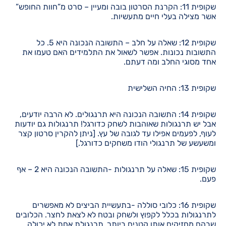
שקופית 11: הקרנת הסרטון בובה ומעיין – סרט מ”חוות החופש”
אשר מצילה בעלי חיים מתעשיות.
שקופית 12: שאלה על חלב – התשובה הנכונה היא 5. כל
התשובות נכונות. אפשר לשאול את התלמידים האם טעמו את
אחד מסוגי החלב ומה דעתם.
שקופית 13: החיה השלישית
שקופית 14: התשובה הנכונה היא תרנגולים. לא הרבה יודעים,
אבל יש תרנגולות שאוהבות לשחק כדורגל! תרנגולות גם יודעות
לעוף, לפעמים אפילו עד לגובה של עץ. [ניתן להקרין סרטון קצר
ומשעשע של תרנגולי הודו משחקים כדורגל.]
שקופית 15: שאלה על תרנגולות -התשובה הנכונה היא 2 – אף
פעם.
שקופית 16: כלובי סוללה -בתעשיית הביצים לא מאפשרים
לתרנגולות בכלל לקפוץ ולשחק ובטח לא לצאת לחצר. הכלובים
שבהם מחזיקים אותן קטנים ביותר. תרנגולת אחת לא יכולה