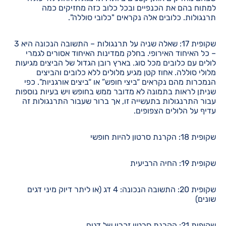
למתוח בהם את הכנפיים ובכל כלוב כזה מחזיקים כמה
תרנגולות. כלובים אלה נקראים "כלובי סוללה".
שקופית 17: שאלה שניה על תרנגולות – התשובה הנכונה היא 3
– כל האיחוד האירופי. בחלק ממדינות האיחוד אסורים לגמרי
לולים עם כלובים מכל סוג. בארץ רובן הגדול של הביצים מגיעות
מלולי סוללה. אחוז קטן מגיע מלולים ללא כלובים והביצים
הנמכרות מהם נקראים “ביצי חופש” או “ביצים אורגניות”. כפי
שניתן לראות בתמונה לא מדובר ממש בחופש ויש בעיות נוספות
עבור התרנגולות בתעשייה זו, אך ברור שעבור התרנגולות זה
עדיף על הלולים הצפופים.
שקופית 18: הקרנת סרטון להיות חופשי
שקופית 19: החיה הרביעית
שקופית 20: התשובה הנכונה: 4 דג (או ליתר דיוק מיני דגים
שונים)
שקופית 21: הקרנת סרטון זכרון של דגים