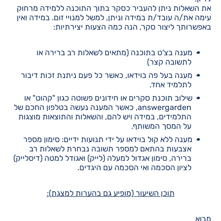
את השאלות ניתן להעביר כסקר בתוך התוכנה ללמידה מרחוק
עימה את/ה עובד/ת במידה וניתן, למשל למנויי זום. במידה ואין
באפשרותך ליצור סקר, הנה כמה הצעות יצירתיות:
מענה בצ'ט בתוכנה (מתאים לשאלות רב ברירה או
לתשובה קצר)
מענה בעל פה בוידאו, כאשר כל פעם ניתנת זכות דיבור
לתלמיד אחד.
שילוב תוכנת סקרים או חידונים פשוטה כגון "קהוט" או
answergarden, כאשר המענה נעשה בטלפון החכם של
התלמידים, במידה ויש להם, והשאלות והתוצאות מוצגות
על המסך המשותף.
מענה ללא קול בוידאו על ידי תנועות ידיים: סימון מספר
אצבעות בהתאם למספר תשובה נבחרת לשאלות רב
ברירה, סימון אגדול למעלה (לייק) ואגודל למטה (דיסלייק)
לציון הסכמה ואי הסכמה עם היגדים.
תוכן השיעור (מופיע גם בהערות למצגת):
מבוא