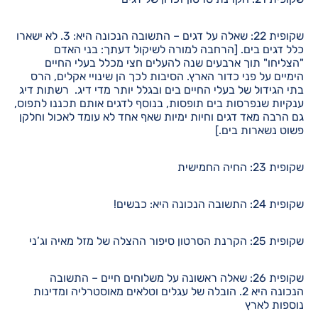
שקופית 22: שאלה על דגים – התשובה הנכונה היא: 3. לא ישארו
כלל דגים בים. [הרחבה למורה לשיקול דעתך: בני האדם
"הצליחו" תוך ארבעים שנה להעלים חצי מכלל בעלי החיים
הימיים על פני כדור הארץ. הסיבות לכך הן שינויי אקלים, הרס
בתי הגידול של בעלי החיים בים ובגלל יותר מדי דיג. רשתות דיג
ענקיות שנפרסות בים תופסות, בנוסף לדגים אותם תכננו לתפוס,
גם הרבה מאד דגים וחיות ימיות שאף אחד לא עומד לאכול וחלקן
פשוט נשארות בים.]
שקופית 23: החיה החמישית
שקופית 24: התשובה הנכונה היא: כבשים!
שקופית 25: הקרנת הסרטון סיפור ההצלה של מזל מאיה וג’ני
שקופית 26: שאלה ראשונה על משלוחים חיים – התשובה
הנכונה היא 2. הובלה של עגלים וטלאים מאוסטרליה ומדינות
נוספות לארץ