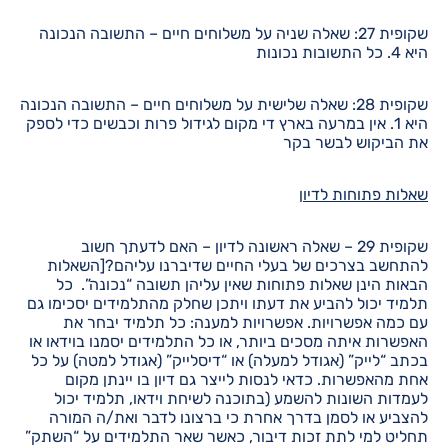
שקופית 27: שאלה שניה על משלוחים חיים – התשובה הנכונה
היא 4. כל התשובות נכונות
שקופית 28: שאלה שלישית על משלוחים חיים – התשובה הנכונה
היא 1. אין במרעה בארץ די מקום לגידול פרות וכבשים כדי לספק
את הביקוש לבשר בקר
שאלות פתוחות לדיון
שקופית 29 – שאלה ראשונה לדיון – האם לדעתך חשוב
להתחשב בצרכים של בעלי החיים שדיברנו עליהם?[השאלות
הבאות הינן שאלות פתוחות שאין עליהן תשובה “נכונה”. כל
תלמיד יכול להביע את דעתו ויתכן שחלק מהתלמידים יסכימו גם
עם כמה אפשרויות. אפשרויות למענה: כל תלמיד יבחר את
האפשרות איתה מסכים ביותר, או כל התלמידים יסמנו בוידאו או
בכתב “לייק” (אגודל למעלה) או “דיסלייק” (אגודל למטה) על כל
אחת מהאפשרות. כדאי לנסות לייצר גם דיון בו יינתן מקום
לעמדות השונות להשמע (בתוכנה לשיחת וידאו, תלמיד יכול
להצביע או לסמן בדרך אחרת כי ברצונו לדבר ואת/ה המורה
תחליט למי לתת זכות דיבור, כאשר שאר התלמידים על “השתק”