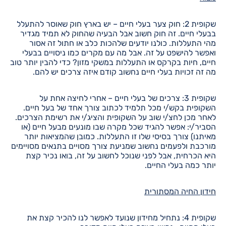
שקופית 2: חוק צער בעלי חיים – יש בארץ חוק שאוסר להתעלל
בבעלי חיים. זה חוק חשוב אבל הבעיה שהחוק לא תמיד מגדיר
מהי התעללות. כולנו יודעים שלהכות כלב או חתול זה אסור
ואפשר להישפט על זה. אבל מה עם מקרים כמו ניסויים בבעלי
חיים, חיות בקרקס או התעללות במשקי מזון? כדי להבין יותר טוב
מה זה זכויות בעלי חיים נחשוב קודם איזה צרכים יש להם.
שקופית 3: צרכים של בעלי חיים – אחרי לחיצה אחת על
השקופית בקש/י מכל תלמיד לכתוב צורך אחד של בעל חיים.
לאחר מכן לחצ/י שוב על השקופית והציג/י את רשימת הצרכים.
הסביר/י: אפשר להגיד שכל מקרה שבו מונעים מבעל חיים (או
מאיתנו) צורך בסיסי שלו זו התעללות. כמובן שהמציאות יותר
מורכבת ולפעמים נחשוב שמניעת צורך מסויים בתנאים מסויימים
היא הכרחית, אבל לפני שנוכל לחשוב על זה, בואו נכיר קצת
יותר כמה בעלי החיים.
חידון החיה המסתורית
שקופית 4: נתחיל מחידון שנועד לאפשר לנו להכיר קצת את