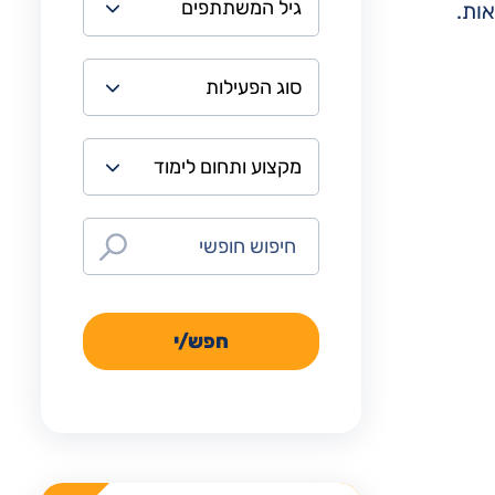
ות.
חפש/י