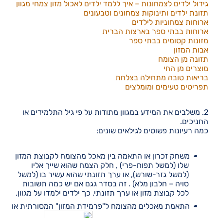
גידול ילדים לצמחונות – איך ללמד ילדים לאכול מזון צמחי מגוון
תזונת ילדים ותינוקות צמחונים וטבעונים
ארוחות צמחוניות לילדים
ארוחות בבתי ספר בארצות הברית
מזונות קסומים בבתי ספר
אבות המזון
תזונה מן הצומח
מוצרים מן החי
בריאות טובה מתחילה בצלחת
תפריטים טעימים ומומלצים
2. משלבים את המידע במגוון מתודות על פי גיל התלמידים או
החניכים.
כמה רעיונות פשוטים לגילאים שונים:
משחק זכרון או התאמה בין מאכל מהצומח לקבוצת המזון
שלו (למשל תפוח-פרי) , חלק הצמח שהוא שייך אליו
(למשל גזר-שורש), או ערך תזונתי שהוא עשיר בו (למשל
סויה – חלבון מלא) . זה בסדר גגם אם יש כמה תשובות
לכל קבוצת מזון או ערך תזונתי, כך ילדים ילמדו על מגוון.
התאמת מאכלים מהצומח ל"פרמידת המזון" המסורתית או