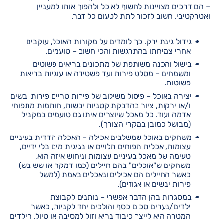
– הם דרכים מצויינות לחשוף לאוכל ולהפוך אותו למעניין
ואטרקטיבי. חשוב לזכור לתת לטעום כל דבר.
גידול גינת ירק. כך לומדים על מקורות האוכל, עוקבים
אחרי צמיחתו בהתרגשות והכי חשוב – טועמים.
בישול והכנה משותפת של מתכונים בריאים פשוטים
ומשמחים – מסלט פירות ועד פשטידה או עוגיות בריאות
פשוטות.
יצירה באוכל – פיסול משילוב של פירות טריים פירות יבשים
ו/או ירקות, ציור בהדבקת קטניות יבשות, חותמות מתפוחי
אדמה ועוד. כל מאכל שיוצרים איתו גם טועמים במקביל
(מבושל כמובן במקרי הצורך).
משחקים באוכל שמשלבים אכילה – האכלה הדדית בעיניים
עצומות, אכלית תפוחים תלויים או בגיגית מים בלי ידיים,
טעימה של מאכל בעיניים עצומות וניחוש איזה הוא,
משחקים ש"אוכלים" בהם חיילים (כמו דמקה או שש בש)
כאשר החיילים הם אכילים ונאכלים באמת (למשל
פירות יבשים או אגוזים).
במסגרות בהן הדבר אפשרי – נותנים לקבוצת
ילדים/נערים סכום כסף והולכים יחד לקניות, כאשר
המטרה היא לייצר כיבוד בריא וזול למסיבה או טיול. הילדים