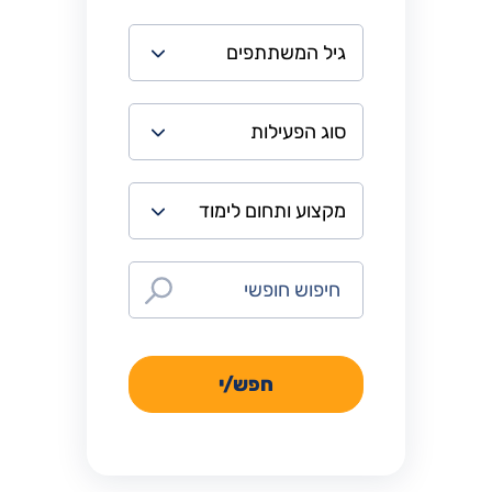
חפש/י