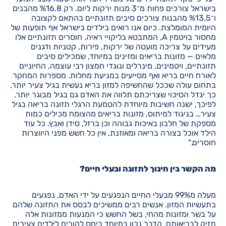
בישראל צורכים פחות מ־3 מנות ירקות ליום. רק %16.8 מהבנים
ו־%13.5 מהבנות צורכים סיבים תזונתיים בהתאם לקצובה
היומית המומלצת. כיום אנו רואים בילדים בישראל אף תופעות של
מחסור בויטמין A, המתבטא בליקויי ראיה. חוסרים תזונתיים אלו
מעידים על צריכה מועטה של ירקות, פירות, קטניות ודגנים
מלאים — מזונות בריאים ומזינים במיוחד, שמכילים סיבים
תזונתיים, ויטמינים, מינרלים ונוגדי חמצון רבי עוצמה, החיוניים
לאורח חיים בריא ואף מסייעים במניעת מחלות. מספרות המחקר
בתחום עולה שככל שהחשיפה למזון בריא נעשית בגיל צעיר יותר,
כך יגדל הסיכוי שצריכתם תלווה את האדם גם בגיל מבוגר יותר.
לפיכך, ישנה חשיבות מיוחדת להטמעת הרגלי תזונה בריאה בגיל
צעיר… בניגוד למיתוס, מזונות בריאים מהצומח מכילים כמות
מספקת של חלבון באיכות גבוהה וכן ברזל, סידן ואבץ. כל עוד
הילד אוכל בצורה בריאה ומאוזנת, אין כל חשש מפני היווצרות
חוסרים."
מה הקשר בין חינוך לתזונה ובעלי חיים?
מעלה מ99% מבעלי החיים הנפגעים על ידי האדם, נפגעים
בתעשיות המזון. אנשים רבים ממשיכים לבסס את התזונה שלהם
על בשר ומזונות מהחי, בשל החשש כי המנעות ממזונות אלה
תזיק לבריאותם. הדבר נכון במיוחד ביחס להורים לילדים צעירים