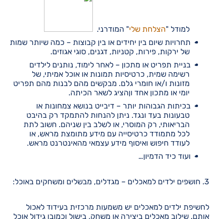
למודל "
הצלחת שלי
" המודרני.
תחרויות שיום בין יחידים או בין קבוצות – כמה שיותר שמות
של ירקות, פירות, קטניות, דגנים, סוגי אגוזים.
בניית תפריט או מתכון – לאחר לימוד, נותנים לילדים
רשימה שמית, כרטיסיות תמונות או אוכל אמיתי, של
מזונות ו/או חומרי גלם. מבקשים מהם לבנות מהם תפריט
יומי או מתכון אחד וןהציג לשאר הכיתה.
בכיתות הגבוהות יותר – דיבייט בנושא צמחונות או
טבעונות בעד ונגד. ניתן להנחות להתמקד רק בהיבט
הבריאותי, רק המוסרי, או לשלב בין שניהם. חשוב לתת
לכל מתמודד כרטיסייה עם מידע מתומצת מראש, או
לעודד חיפוש ואיסוף מידע עצמאי מהאינטרנט מראש.
ועוד כיד הדמיון…
3. חושפים ילדים למאכלים – מגדלים, מבשלים ומשחקים באוכל:
לחשיפת ילדים למאכלים יש משמעות מרכזית בעידוד לאכול
אותם. שילוב מאכלים ביצירה או משחק, בישול וכמובן גידול אוכל