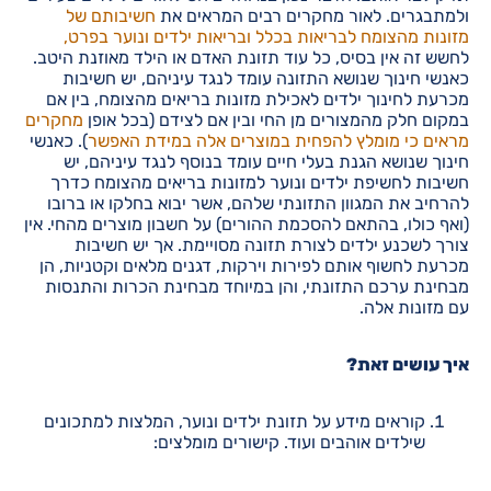
ולמתבגרים. לאור מחקרים רבים המראים את
חשיבותם של
מזונות מהצומח לבריאות בכלל ובריאות ילדים ונוער בפרט,
לחשש זה אין בסיס, כל עוד תזונת האדם או הילד מאוזנת היטב.
כאנשי חינוך שנושא התזונה עומד לנגד עיניהם, יש חשיבות
מכרעת לחינוך ילדים לאכילת מזונות בריאים מהצומח, בין אם
במקום חלק מהמצורים מן החי ובין אם לצידם (בכל אופן
מחקרים
מראים כי מומלץ להפחית במוצרים אלה במידת האפשר
). כאנשי
חינוך שנושא הגנת בעלי חיים עומד בנוסף לנגד עיניהם, יש
חשיבות לחשיפת ילדים ונוער למזונות בריאים מהצומח כדרך
להרחיב את המגוון התזונתי שלהם, אשר יבוא בחלקו או ברובו
(ואף כולו, בהתאם להסכמת ההורים) על חשבון מוצרים מהחי. אין
צורך לשכנע ילדים לצורת תזונה מסויימת. אך יש חשיבות
מכרעת לחשוף אותם לפירות וירקות, דגנים מלאים וקטניות, הן
מבחינת ערכם התזונתי, והן במיוחד מבחינת הכרות והתנסות
עם מזונות אלה.
איך עושים זאת?
קוראים מידע על תזונת ילדים ונוער, המלצות למתכונים
שילדים אוהבים ועוד. קישורים מומלצים: