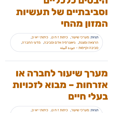
היבטים כלכליים
וסביבתיים של תעשיות
המזון מהחי
תגיות:
מערכי שיעור
,
כיתות ז ח ט
,
כיתות י יא יב
,
הרצאה ומצגת
,
גיאוגרפיה אדם וסביבה
,
מדעי החברה
,
סביבה וקיימות - جودة البيئة
מערך שיעור לחברה או
אזרחות – מבוא לזכויות
בעלי חיים
תגיות:
מערכי שיעור
,
כיתות ז ח ט
,
כיתות י יא יב
,