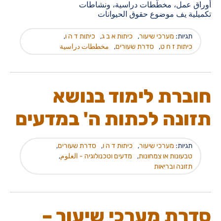
أوراق عمل، مخطّطات دراسية، ونشاطات
تكميلية يف موضوع حقوق الحيوانات
תגיות:
מערכי שיעור
,
כיתות א ב ג
,
כיתות ד ה ו
,
כיתות ז ח ט
,
סדרת שעורים
,
مخططات دراسية
חוברת לימוד בנושא
תזונה לכתות ה' במדעים
תגיות:
מערכי שיעור
,
כיתות ד ה ו
,
סדרת שעורים
,
טבעונות או צמחונות
,
מדעים וטכנולוגיה - العلوم
,
תזונה ובריאות
סדרת מערכי שיעור –