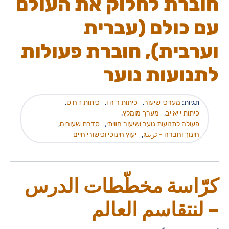
חוברת לחלוק את העולם
עם כולם (עברית
וערבית), חוברת פעולות
לתנועות נוער
תגיות:
מערכי שיעור
,
כיתות ד ה ו
,
כיתות ז ח ט
,
כיתות י יא יב
,
מערך מומלץ
,
פעולה לתנועות נוער ושיעור חוויתי
,
סדרת שעורים
,
חינוך וחברה - تربية
,
יעוץ חינוכי וכישורי חיים
كرّاسة مخطّطات الدرس
– لنتقاسم العالم