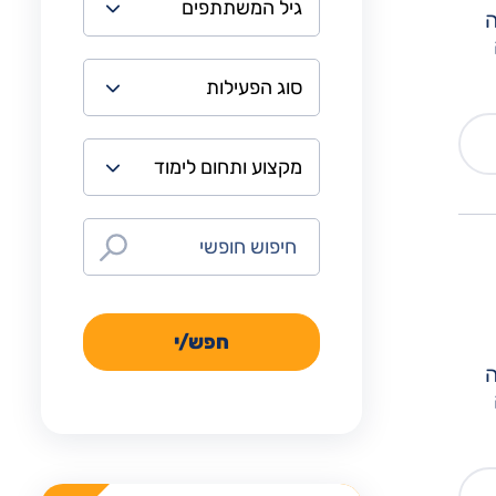
ה
חפש/י
ה