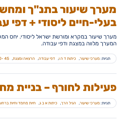
מערך שיעור בתנ"ך ומחשב
בעלי-חיים ליסודי + דפי ע
מערך שיעור במקרא ומורשת ישראל ליסודי. יחס המקר
המערך מלווה במצגת ודפי עבודה.
תגיות:
מערכי שיעור
,
כיתות ד ה ו
,
דפי עבודה
,
הרצאה ומצגת
,
45 -60
פעילות לחורף – בניית מח
תגיות:
מערכי שיעור
,
הגיל הרך
,
כיתות א ב ג
,
חיות מחמד וחיות ברחוב