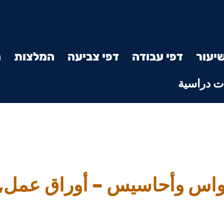
יעור
דפי עבודה
דפי צביעה
המלצות
מ
 دراسية
حواس وأحاسيس – أوراق عمل,