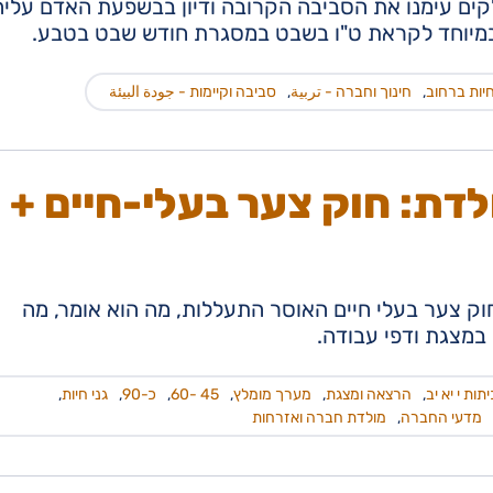
קים עימנו את הסביבה הקרובה ודיון בבשפעת האדם עליה
במיוחד לקראת ט"ו בשבט במסגרת חודש שבט בטבע.
יות ברחוב
,
חינוך וחברה - تربية
,
סביבה וקיימות - جودة البيئة
דת: חוק צער בעלי-חיים +
ק צער בעלי חיים האוסר התעללות, מה הוא אומר, מה
 במצגת ודפי עבודה.
יתות י יא יב
,
הרצאה ומצגת
,
מערך מומלץ
,
45 -60
,
כ-90
,
גני חיות
,
מדעי החברה
,
מולדת חברה ואזרחות