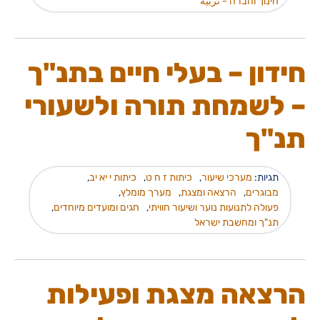
חינוך וחברה - تربية
חידון – בעלי חיים בתנ"ך
– לשמחת תורה ולשעורי
תנ"ך
תגיות:
מערכי שיעור
,
כיתות ז ח ט
,
כיתות י יא יב
,
מבוגרים
,
הרצאה ומצגת
,
מערך מומלץ
,
פעולה לתנועות נוער ושיעור חוויתי
,
חגים ומועדים מיוחדים
,
תנ"ך ומחשבת ישראל
הרצאה מצגת ופעילות