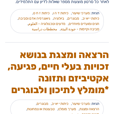
לאחר כל סרטון מוצעות מספר שאלות לדיון עם התלמידים.
תגיות:
מערכי שיעור
,
כיתות ד ה ו
,
כיתות ז ח ט
,
כיתות י יא יב
,
מבוגרים
,
ביולוגיה
,
גיאוגרפיה אדם וסביבה
,
חגים ומועדים מיוחדים
,
מדעים וטכנולוגיה - العلوم
,
סביבה וקיימות - جودة البيئة
,
مخططات دراسية
הרצאה ומצגת בנושא
זכויות בעלי חיים, פגיעה,
אקטיביזם ותזונה
*מומלץ לתיכון ולבוגרים
תגיות:
מערכי שיעור
,
כיתות י יא יב
,
מבוגרים
,
הרצאה ומצגת
,
מערך מומלץ
,
טבעונות או צמחונות
,