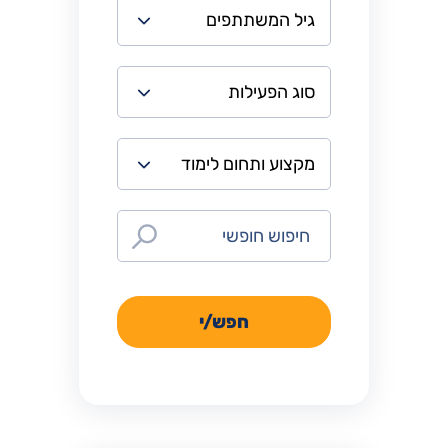
חפש/י