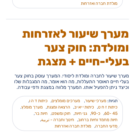
מולדת חברה ואזרחות
מערך שיעור לאזרחות
ומולדת: חוק צער
בעלי-חיים + מצגת
מערך שיעור לחברה ומולדת ליסודי. המערך עוסק בחוק צער
בעלי חיים האוסר התעללות, מה הוא אומר, מה המגבלות שלו
וכיצד ניתן להפעיל אותו. המערך מלווה במצגת ודפי עבודה.
תגיות:
מערכי שיעור
,
מערכים מומלצים
,
כיתות ד ה ו
,
כיתות ז ח ט
,
כיתות י יא יב
,
הרצאה ומצגת
,
מערך מומלץ
,
45 -60
,
כ-90
,
גני חיות
,
חוק ומשפט
,
חיות בר
,
חיות מחמד וחיות ברחוב
,
חינוך וחברה - تربية
,
מדעי החברה
,
מולדת חברה ואזרחות