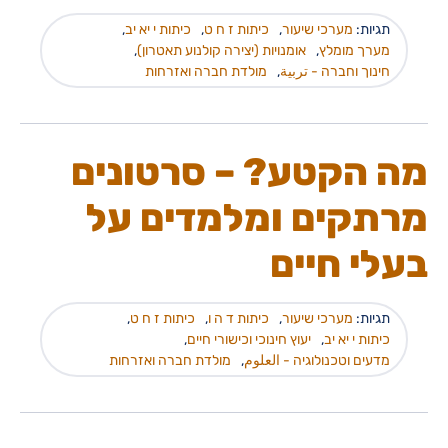
תגיות:
מערכי שיעור
,
כיתות ז ח ט
,
כיתות י יא יב
,
מערך מומלץ
,
אומנויות (יצירה קולנוע תאטרון)
,
חינוך וחברה - تربية
,
מולדת חברה ואזרחות
מה הקטע? – סרטונים
מרתקים ומלמדים על
בעלי חיים
תגיות:
מערכי שיעור
,
כיתות ד ה ו
,
כיתות ז ח ט
,
כיתות י יא יב
,
יעוץ חינוכי וכישורי חיים
,
מדעים וטכנולוגיה - العلوم
,
מולדת חברה ואזרחות