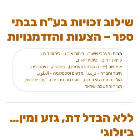
שילוב זכויות בע"ח בבתי
ספר – הצעות והזדמנויות
תגיות:
מערכי שיעור
,
כיתות א ב ג
,
כיתות ד ה ו
,
כיתות ז ח ט
,
כיתות י יא יב
,
אומנויות (יצירה קולנוע תאטרון)
,
ביולוגיה
,
היסטוריה
,
חינוך וחברה - تربية
,
מדעים וטכנולוגיה - العلوم
,
מולדת חברה ואזרחות
,
מעורבות חברתית
,
עברית ולשון
,
תנ"ך ומחשבת ישראל
ללא הבדל דת, גזע ומין…
ביולוגי