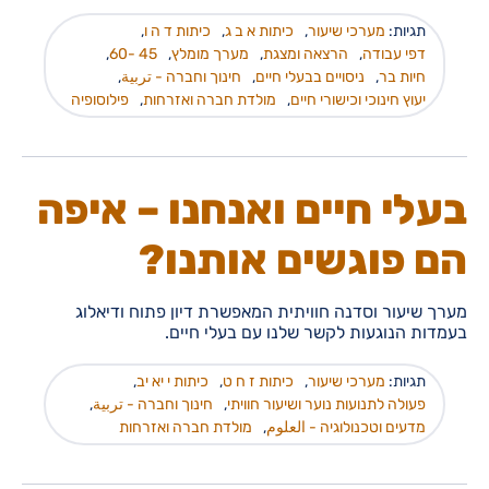
תגיות:
מערכי שיעור
,
כיתות א ב ג
,
כיתות ד ה ו
,
דפי עבודה
,
הרצאה ומצגת
,
מערך מומלץ
,
45 -60
,
חיות בר
,
ניסויים בבעלי חיים
,
חינוך וחברה - تربية
,
יעוץ חינוכי וכישורי חיים
,
מולדת חברה ואזרחות
,
פילוסופיה
בעלי חיים ואנחנו – איפה
הם פוגשים אותנו?
מערך שיעור וסדנה חוויתית המאפשרת דיון פתוח ודיאלוג
בעמדות הנוגעות לקשר שלנו עם בעלי חיים.
תגיות:
מערכי שיעור
,
כיתות ז ח ט
,
כיתות י יא יב
,
פעולה לתנועות נוער ושיעור חוויתי
,
חינוך וחברה - تربية
,
מדעים וטכנולוגיה - العلوم
,
מולדת חברה ואזרחות