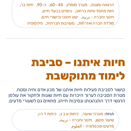
הרצאה ומצגת
,
מערך מומלץ
,
45 -60
,
כ-90
,
חיות בר
,
חיות מחמד וחיות ברחוב
,
ניסויים בבעלי חיים
,
חינוך וחברה - تربية
,
יעוץ חינוכי וכישורי חיים
,
מולדת חברה ואזרחות
,
מעורבות חברתית
,
פילוסופיה
חיות איתנו – סביבת
לימוד מתוקשבת
קישור לסביבת פעילות חיות איתנו של מכון אדם וחיה ומטח.
מטרת הסביבה לערוך היכרות עם חיות שונות ולחקור את עולמן
הרגשי דרך התנהגותן ונסיבות חייהן. מתאים גם לשעורי מדעים.
תגיות:
מערכי שיעור
,
כיתות א ב ג
,
כיתות ד ה ו
,
שיעור מקוון
,
חינוך וחברה - تربية
,
מדעים וטכנולוגיה - العلوم