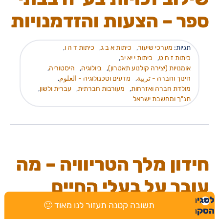
ספר – הצעות והזדמנויות
תגיות:
מערכי שיעור
,
כיתות א ב ג
,
כיתות ד ה ו
,
כיתות ז ח ט
,
כיתות י יא יב
,
אומנויות (יצירה קולנוע תאטרון)
,
ביולוגיה
,
היסטוריה
,
חינוך וחברה - تربية
,
מדעים וטכנולוגיה - العلوم
,
מולדת חברה ואזרחות
,
מעורבות חברתית
,
עברית ולשון
,
תנ"ך ומחשבת ישראל
חידון מלך הטריוויה – מה
עובר על בעלי החיים
לסגירת
תשובה קטנה תעזור לנו מאוד 🙂
הסקר
פעולה הכוללת חידה בלשית ומשחק "מלך הטריוויה" כולל