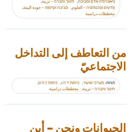
גיאוגרפיה אדם וסביבה
,
חינוך וחברה - تربية
,
מדעים וטכנולוגיה - العلوم
,
סביבה וקיימות - جودة البيئة
,
مخططات دراسية
من التعاطف إلى التداخل
الاجتماعيّ
תגיות:
מערכי שיעור
,
כיתות ד ה ו
,
כיתות ז ח ט
,
חינוך וחברה - تربية
,
مخططات دراسية
الحيوانات ونحن – أين