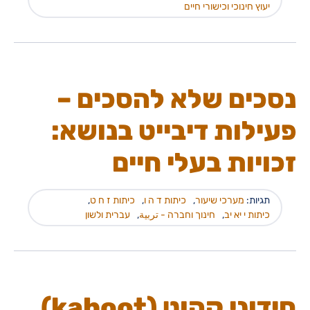
יעוץ חינוכי וכישורי חיים
נסכים שלא להסכים –
פעילות דיבייט בנושא:
זכויות בעלי חיים
תגיות:
מערכי שיעור
,
כיתות ד ה ו
,
כיתות ז ח ט
,
כיתות י יא יב
,
חינוך וחברה - تربية
,
עברית ולשון
חידוני קהוט (kahoot)