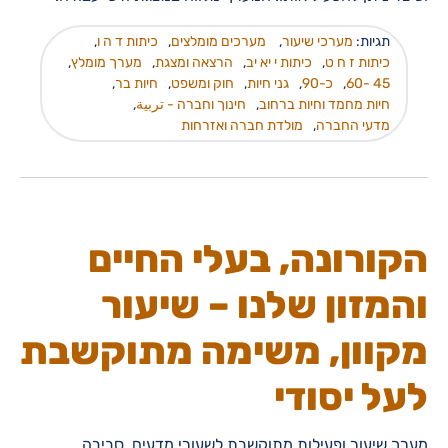
תגיות:
מערכי שיעור
,
מערכים מומלצים
,
כיתות ד ה ו
,
כיתות ז ח ט
,
כיתות י יא יב
,
הרצאה ומצגת
,
מערך מומלץ
,
45 -60
,
כ-90
,
גני חיות
,
חוק ומשפט
,
חיות בר
,
חיות מחמד וחיות ברחוב
,
חינוך וחברה - تربية
,
מדעי החברה
,
מולדת חברה ואזרחות
הקורונה, בעלי החיים
והמזון שלנו – שיעור
מקוון, משימה מתוקשבת
לעל יסודי
מערך שיעור ופעילות מתוקשבת לשעורי מדעים, סביבה