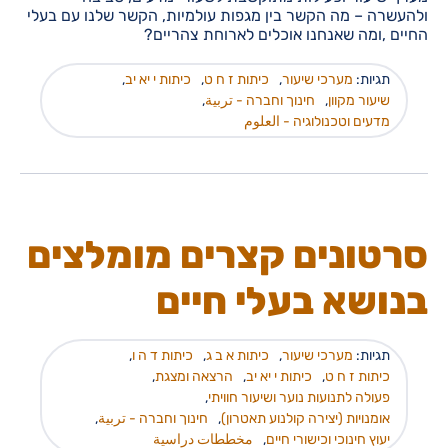
ולהעשרה – מה הקשר בין מגפות עולמיות, הקשר שלנו עם בעלי
החיים ,ומה שאנחנו אוכלים לארוחת צהריים?
תגיות:
מערכי שיעור
,
כיתות ז ח ט
,
כיתות י יא יב
,
שיעור מקוון
,
חינוך וחברה - تربية
,
מדעים וטכנולוגיה - العلوم
סרטונים קצרים מומלצים
בנושא בעלי חיים
תגיות:
מערכי שיעור
,
כיתות א ב ג
,
כיתות ד ה ו
,
כיתות ז ח ט
,
כיתות י יא יב
,
הרצאה ומצגת
,
פעולה לתנועות נוער ושיעור חוויתי
,
אומנויות (יצירה קולנוע תאטרון)
,
חינוך וחברה - تربية
,
יעוץ חינוכי וכישורי חיים
,
مخططات دراسية