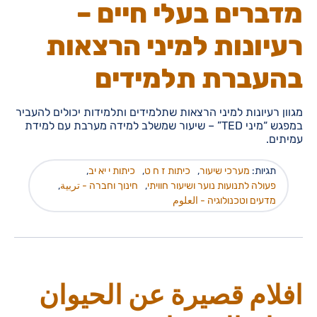
מדברים בעלי חיים –
רעיונות למיני הרצאות
בהעברת תלמידים
מגוון רעיונות למיני הרצאות שתלמידים ותלמידות יכולים להעביר
במפגש “מיני TED” – שיעור שמשלב למידה מערבת עם למידת
עמיתים.
תגיות:
מערכי שיעור
,
כיתות ז ח ט
,
כיתות י יא יב
,
פעולה לתנועות נוער ושיעור חוויתי
,
חינוך וחברה - تربية
,
מדעים וטכנולוגיה - العلوم
افلام قصيرة عن الحيوان