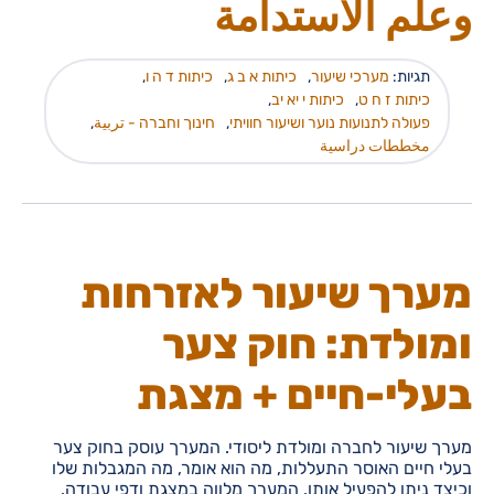
وعلم الاستدامة
תגיות:
מערכי שיעור
,
כיתות א ב ג
,
כיתות ד ה ו
,
כיתות ז ח ט
,
כיתות י יא יב
,
פעולה לתנועות נוער ושיעור חוויתי
,
חינוך וחברה - تربية
,
مخططات دراسية
מערך שיעור לאזרחות
ומולדת: חוק צער
בעלי-חיים + מצגת
מערך שיעור לחברה ומולדת ליסודי. המערך עוסק בחוק צער
בעלי חיים האוסר התעללות, מה הוא אומר, מה המגבלות שלו
וכיצד ניתן להפעיל אותו. המערך מלווה במצגת ודפי עבודה.