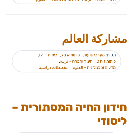
مشاركة العالم
תגיות:
מערכי שיעור
,
כיתות א ב ג
,
כיתות ד ה ו
,
כיתות ז ח ט
,
חינוך וחברה - تربية
,
מדעים וטכנולוגיה - العلوم
,
مخططات دراسية
חידון החיה המסתורית –
ליסודי