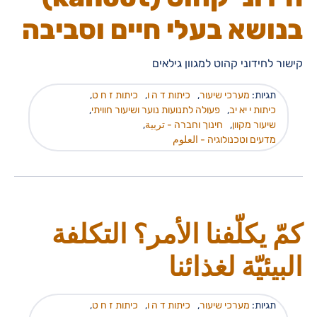
בנושא בעלי חיים וסביבה
קישור לחידוני קהוט למגוון גילאים
תגיות:
מערכי שיעור
,
כיתות ד ה ו
,
כיתות ז ח ט
,
כיתות י יא יב
,
פעולה לתנועות נוער ושיעור חוויתי
,
שיעור מקוון
,
חינוך וחברה - تربية
,
מדעים וטכנולוגיה - العلوم
كمّ يكلّفنا الأمر؟ التكلفة
البيئيّة لغذائنا
תגיות:
מערכי שיעור
,
כיתות ד ה ו
,
כיתות ז ח ט
,